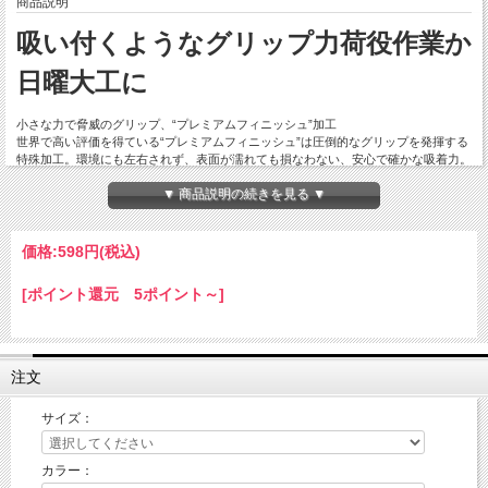
商品説明
吸い付くようなグリップ力荷役作業か
日曜大工に
小さな力で脅威のグリップ、“プレミアムフィニッシュ”加工
世界で高い評価を得ている“プレミアムフィニッシュ”は圧倒的なグリップを発揮する
特殊加工。環境にも左右されず、表面が濡れても損なわない、安心で確かな吸着力。
▼ 商品説明の続きを見る ▼
【シーズン 年間】
【素材 コーティング：天然ゴム、手袋繊維：ポリエステル100%】
【カラー ネイビー×オレンジ】
価格:
598円
(税込)
【サイズ S M L XL】
[ポイント還元 5ポイント～]
※当店は、店舗と在庫共有をしている為ご注文後に在庫がない場合がございます。
その場合、ご注文確定メールにてご連絡いたします。
ご了承いただきますようお願い申し上げます。
※モニターやブラウザなどの環境により、質感やお色が実物と異なる場合がございま
注文
す。
画像はイメージですので、予めご了承ください。
サイズ：
カラー：