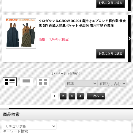
クロダルマ D.GROW DG904 肩掛けエプロン F 軽作業 飲食
店 DIY 両脇大容量ポケット 他目的 着用可能 作業服
価格： 1,694円(税込)
1 / 4ページ
（全70件）
1
2
3
4
次へ
商品検索
キーワード検索