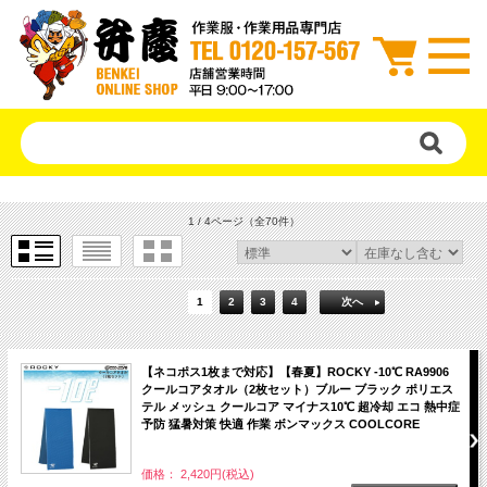
1 / 4ページ
（全70件）
1
2
3
4
次へ
【ネコポス1枚まで対応】【春夏】ROCKY -10℃ RA9906
クールコアタオル（2枚セット）ブルー ブラック ポリエス
テル メッシュ クールコア マイナス10℃ 超冷却 エコ 熱中症
予防 猛暑対策 快適 作業 ボンマックス COOLCORE
価格： 2,420円(税込)