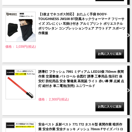
【1枚までネコポス対応】 おたふく手袋 BODY-
TOUGHNESS JW108 BT防風ネックウォーマー F フリーサ
イズ ズレにくい 耳掛け付き アルミプリント ポリエステル
ポリウレタン コンプレッションウェア アウトドア スポーツ
作業服
価格： 1,039円(税込)
誘導灯 フラッシュ 7991 ミディアム LED10個 750mm 夜間
作業 交通整備 パトロール 合図灯 誘導 工事用品 指示灯 保
安灯 防犯用品 安全 警備員 高視認 ライト 赤い棒 輝 点滅 点
灯 紐付き 単二電池(別売) ユニワールド
価格： 2,300円(税込)
安全ベスト 反射ベスト 771 772 タスキ型 夜間作業 暗所作
業 安全作業 安全チョッキ メッシュ 70mm Fサイズ パトロ