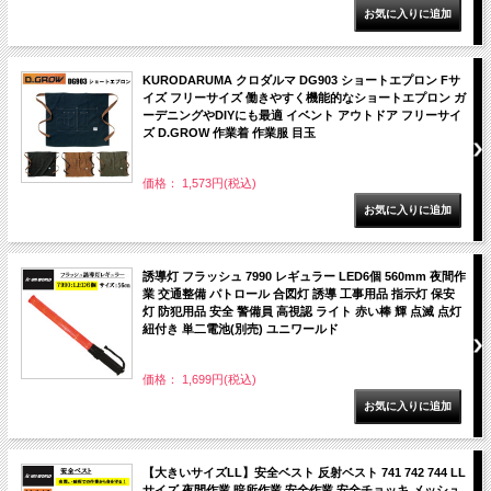
KURODARUMA クロダルマ DG903 ショートエプロン Fサ
イズ フリーサイズ 働きやすく機能的なショートエプロン ガ
ーデニングやDIYにも最適 イベント アウトドア フリーサイ
ズ D.GROW 作業着 作業服 目玉
価格： 1,573円(税込)
誘導灯 フラッシュ 7990 レギュラー LED6個 560mm 夜間作
業 交通整備 パトロール 合図灯 誘導 工事用品 指示灯 保安
灯 防犯用品 安全 警備員 高視認 ライト 赤い棒 輝 点滅 点灯
紐付き 単二電池(別売) ユニワールド
価格： 1,699円(税込)
【大きいサイズLL】安全ベスト 反射ベスト 741 742 744 LL
サイズ 夜間作業 暗所作業 安全作業 安全チョッキ メッシュ