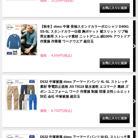
価格： 13,200円(税込)
【秋冬】dimo 中塚 長袖スタンドカラーポロシャツ D4061
SS-5L スタンドカラー仕様 胸ポケット 裾スリット リブ袖
男女兼用 ストレッチ素材 ニットデニム 綿100% アウトドア
作業服 作業着 ワークウエア 超目玉
価格： 4,554円(税込)
D532 中塚被服 dimo アーマードパンツ 4L-5L ストレッチ
素材 帯電防止規格 JIS T8118 吸水速乾 エコマーク 裏綿 ズ
ボン ユニフォーム ワーク 作業服 制服 現場 女性シルエット
対応 会社 中塚被服 超目玉
価格： 6,732円(税込)
D532 中塚被服 dimo アーマードパンツ M-EL ストレッチ素