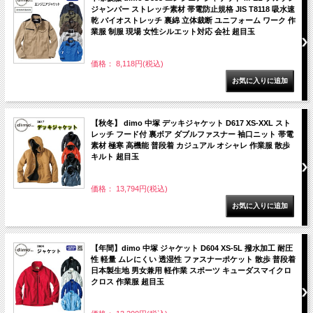
ジャンパー ストレッチ素材 帯電防止規格 JIS T8118 吸水速
乾 バイオストレッチ 裏綿 立体裁断 ユニフォーム ワーク 作
業服 制服 現場 女性シルエット対応 会社 超目玉
価格： 8,118円(税込)
【秋冬】 dimo 中塚 デッキジャケット D617 XS-XXL スト
レッチ フード付 裏ボア ダブルファスナー 袖口ニット 帯電
素材 極寒 高機能 普段着 カジュアル オシャレ 作業服 散歩
キルト 超目玉
価格： 13,794円(税込)
【年間】dimo 中塚 ジャケット D604 XS-5L 撥水加工 耐圧
性 軽量 ムレにくい 透湿性 ファスナーポケット 散歩 普段着
日本製生地 男女兼用 軽作業 スポーツ キューダスマイクロ
クロス 作業服 超目玉