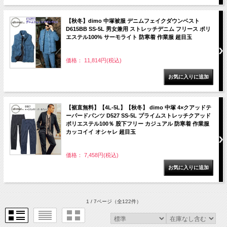
【秋冬】dimo 中塚被服 デニムフェイクダウンベスト
D615BB SS-5L 男女兼用 ストレッチデニム フリース ポリ
エステル100% サーモライト 防寒着 作業服 超目玉
価格： 11,814円(税込)
【裾直無料】【4L-5L】【秋冬】 dimo 中塚 4×クアッドテ
ーパードパンツ D527 SS-5L プライムストレッチクアッド
ポリエステル100％ 股下フリー カジュアル 防寒着 作業服
カッコイイ オシャレ 超目玉
価格： 7,458円(税込)
1 / 7ページ
（全122件）