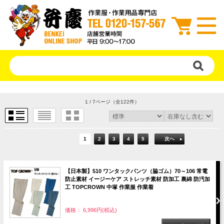
1 / 7ページ
（全122件）
1
2
3
4
5
次へ
【日本製】510 ワンタックパンツ（脇ゴム）70～106 常電
防止素材 イージーケア ストレッチ素材 防加工 裏綿 防汚加
工 TOPCROWN 中塚 作業服 作業着
価格： 6,996円(税込)