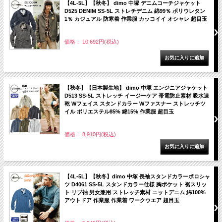
【4L-5L】【秋冬】 dimo 中塚 デニムコーチジャケット
D525 DENIM SS-5L ストレチデニム 綿99％ ポリウレタン
1％ カジュアル 防寒着 作業服 カッコイイ オシャレ 超目玉
価格： 10,692円(税込)
【秋冬】【日本製生地】 dimo 中塚 エンジニアジャケット
D513 SS-5L ストレッチ イージーケア 帯電防止素材 吸水速
乾 Wフェイス スタンドカラー Wファスナー ストレッチツ
イル ポリエステル85% 綿15% 作業服 超目玉
価格： 8,910円(税込)
【4L-5L】【秋冬】dimo 中塚 長袖スタンドカラーポロシャ
ツ D4061 SS-5L スタンドカラー仕様 胸ポケット 裾スリッ
ト リブ袖 男女兼用 ストレッチ素材 ニットデニム 綿100%
アウトドア 作業服 作業着 ワークウエア 超目玉