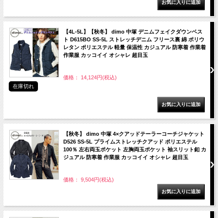
【4L-5L】【秋冬】 dimo 中塚 デニムフェイクダウンベス
ト D615BO SS-5L ストレッチデニム フリース裏 綿 ポリウ
レタン ポリエステル 軽量 保温性 カジュアル 防寒着 作業着
作業服 カッコイイ オシャレ 超目玉
価格： 14,124円(税込)
在庫切れ
【秋冬】 dimo 中塚 4×クアッドテーラーコーチジャケット
D526 SS-5L プライムストレッチクアッド ポリエステル
100％ 左右両玉ポケット 左胸両玉ポケット 袖スリット釦 カ
ジュアル 防寒着 作業服 カッコイイ オシャレ 超目玉
価格： 9,504円(税込)