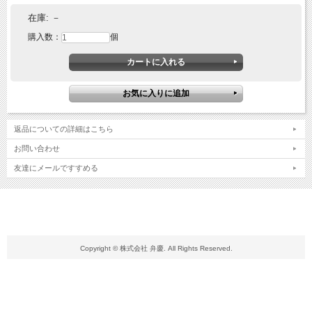
◆軽量
◆ストレッチ
在庫:
－
◆高通気
購入数：
個
◆吸汗速乾
◆帯電防止 JIS T8118
◆リサイクル素材
【シーズン 年間】
【素材 シャミランバイオライトフィックス (導電糸入)】
【混率 ポリエステル100%】
【用途 作業・アウトドア・レジャー・ゴルフ・釣りなど】
返品についての詳細はこちら
【カラー 21.シルバーグレー、25.チャコールグレー、45.ネイビー、55.セージグリ
ーン、75.バーガンディ】
お問い合わせ
【サイズ SS S M L LL 3L 4L】
友達にメールですすめる
SS-3Lサイズはこちら
※当店は、店舗と在庫共有をしている為ご注文後に在庫がない場合がございます。
その場合、ご注文確定メールにてご連絡いたします。
ご了承いただきますようお願い申し上げます。
Copyright © 株式会社 弁慶. All Rights Reserved.
※モニターやブラウザなどの環境により、質感やお色が実物と異なる場合がございま
す。
画像はイメージですので、予めご了承ください。