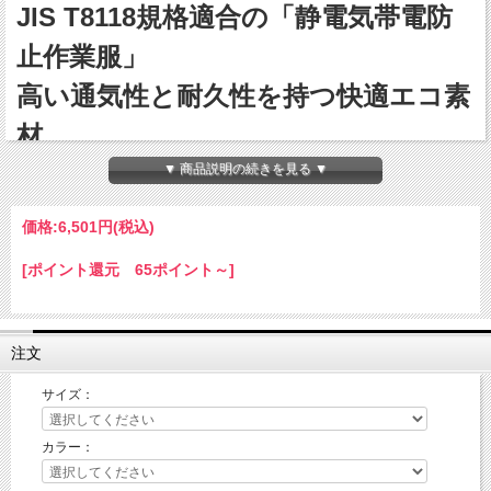
JIS T8118規格適合の「静電気帯電防
止作業服」
高い通気性と耐久性を持つ快適エコ素
材
▼ 商品説明の続きを見る ▼
・軽量性、ストレッチ、通気性
・シャミランによる耐久性、肌離れ性、吸水速乾
価格:
6,501円
(税込)
・反射機能
・付属は全て樹脂素材を採用
[ポイント還元 65ポイント～]
シャミランバイオライトフィックス(導電糸入)
・布帛でありながらストレッチ性と肌離れ性を備えた快適な着心地を実現。
・エコディア(R)を採用し、環境にも配慮。
・経糸にシャミラン(R)、緯糸にライトフィックス(R)を使用し、高い通気性と耐久
注文
性、ストレッチ性を持つ。
・セオアルファ(R)による吸水性とドライな着心地も特徴。
サイズ：
■両脇ウエストゴム仕様
カラー：
■反射機能