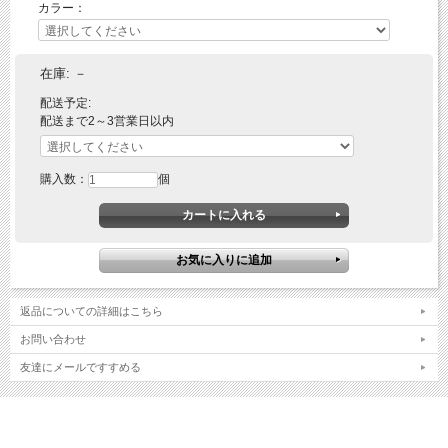
【サイズ SS S M L LL EL 】
カラー：
4L-5Lサイズはこちら
ブルゾンタイプはこちら
在庫:
－
専用ファン（ブラック）はこちら
専用ファン（グレー）はこちら
配送予定:
専用バッテリーはこちらはこちら
配送まで2～3営業日以内
※当店は、店舗と在庫共有をしている為ご注文後に在庫がない場合がございます。
その場合、ご注文確定メールにてご連絡いたします。
購入数：
個
ご了承いただきますようお願い申し上げます。
※モニターやブラウザなどの環境により、質感やお色が実物と異なる場合がございま
す。
画像はイメージですので、予めご了承ください。
■ おすすめバッテリー＆ファンセット
返品についての詳細はこちら
お問い合わせ
友達にメールですすめる
■ 空調服におすすめアイスベスト