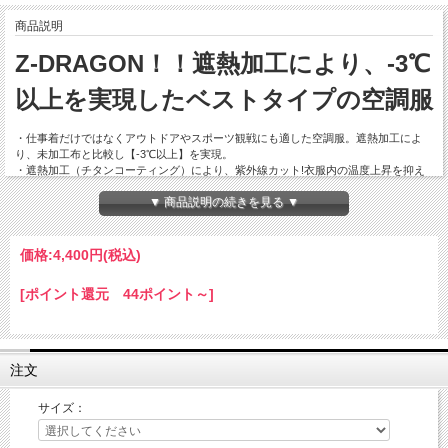
商品説明
Z-DRAGON！！遮熱加工により、-3℃
以上を実現したベストタイプの空調服
・仕事着だけではなくアウトドアやスポーツ観戦にも適した空調服。遮熱加工によ
り、未加工布と比較し【-3℃以上】を実現。
・遮熱加工（チタンコーティング）により、紫外線カット!衣服内の温度上昇を抑え
る効果があります。
▼ 商品説明の続きを見る ▼
・首元から流れる風を調節できる調節紐付き。
・背中には保冷剤ポケットがあり、保冷剤を入れる事でより涼しく快適に！
※バッテリー・ファンは別売りです。
価格:
4,400円
(税込)
◆UVカット
[ポイント還元 44ポイント～]
◆遮熱加工（-3℃以上）
◆野帳対応
◆保冷剤用ポケット
注文
【シーズン 春夏】
【素材 高密度タフ（チタンコーティング）】
【混率 ポリエステル100%】
サイズ：
【用途 作業・アウトドア・レジャー・ゴルフ・釣り・スポーツ観戦】
【カラー ブラックカモフラ・シルバーカモフラ】