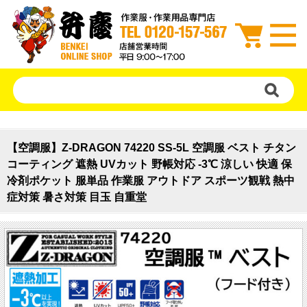
【空調服】Z-DRAGON 74220 SS-5L 空調服 ベスト チタン
コーティング 遮熱 UVカット 野帳対応 -3℃ 涼しい 快適 保
冷剤ポケット 服単品 作業服 アウトドア スポーツ観戦 熱中
症対策 暑さ対策 目玉 自重堂