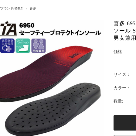
/ブランド/特集2
喜多
喜多 6
ソール 
男女兼用
価格:
サイズ：
カラー：
数量: