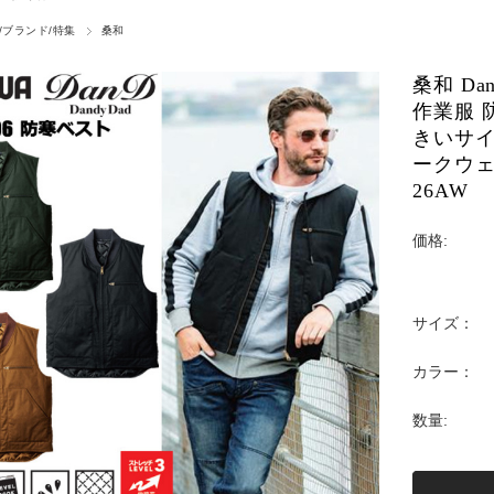
/ブランド/特集
桑和
桑和 Dan
作業服 
きいサイ
ークウェア
26AW
価格:
サイズ：
カラー：
数量: